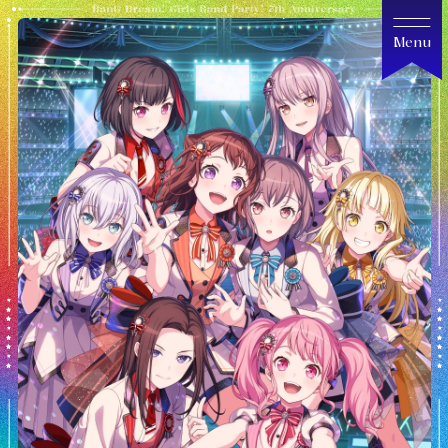
Menu
Home
ガルパ7周年記念サイト ホーム
Game
ゲーム情報
Campaign
キャンペーン情報
Broadcasting
生配信情報
Gallery