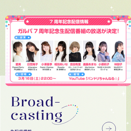
B
a
n
G
D
r
e
a
m
!
G
i
r
l
s
B
a
n
d
P
a
r
t
y
!
7
t
h
A
n
n
i
v
e
r
s
a
r
y